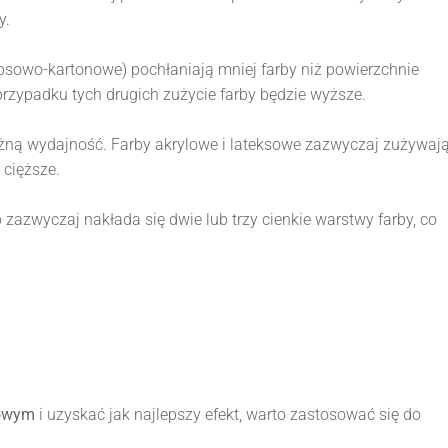
y.
gipsowo-kartonowe) pochłaniają mniej farby niż powierzchnie
 przypadku tych drugich zużycie farby będzie wyższe.
żną wydajność. Farby akrylowe i lateksowe zazwyczaj zużywaj
 cięższe.
azwyczaj nakłada się dwie lub trzy cienkie warstwy farby, co
kowym
i uzyskać jak najlepszy efekt, warto zastosować się do