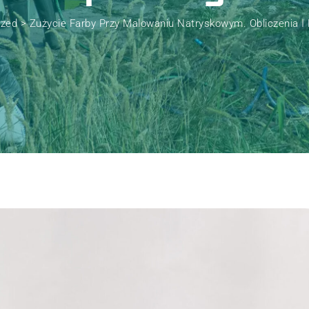
ized
>
Zużycie Farby Przy Malowaniu Natryskowym. Obliczenia I