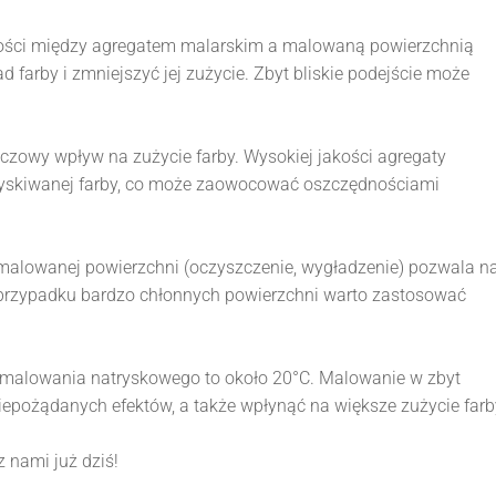
łości między agregatem malarskim a malowaną powierzchnią
farby i zmniejszyć jej zużycie. Zbyt bliskie podejście może
zowy wpływ na zużycie farby. Wysokiej jakości agregaty
zpryskiwanej farby, co może zaowocować oszczędnościami
malowanej powierzchni (oczyszczenie, wygładzenie) pozwala n
W przypadku bardzo chłonnych powierzchni warto zastosować
 malowania natryskowego to około 20°C. Malowanie w zbyt
pożądanych efektów, a także wpłynąć na większe zużycie farb
z nami już dziś!