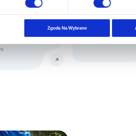
 wałkiem to
Malowanie elewacji, która
 metoda malarska,
wpływa nie tylko na estetyk
t jest
budynku, ale również na je
Zgoda Na Wybrane
ywana do malowania
trwałość i ochronę przed
itów i innych
czynnikami atmosferyczny
i.