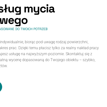
s
ł
u
g
m
y
c
i
a
w
e
g
o
ASOWANE DO TWOICH POTRZEB
ndywidualnie, biorąc pod uwagę rodzaj powierzchni,
kres prac. Dzięki temu płacisz tylko za realny nakład pracy
jesz usługę na najwyższym poziomie. Skontaktuj się z
łatną wycenę dopasowaną do Twojego obiektu – szybko,
ztów.