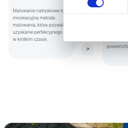
Malowanie natryskowe to
Malowanie
innowacyjna metoda
klasyczna
malowania, która pozwala na
która od la
uzyskanie perfekcyjnego efektu
wykorzyst
w krótkim czasie.
ścian, suf
powierzchn