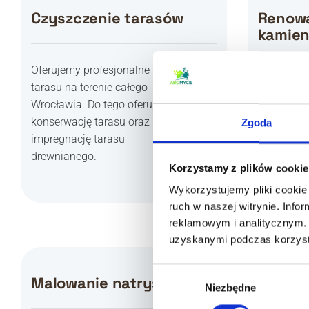
Czyszczenie tarasów
Renowa
kamien
Oferujemy profesjonalne mycie
Oferujemy 
tarasu na terenie całego
ścian kam
Wrocławia. Do tego oferujemy
komplekso
konserwację tarasu oraz
Zgoda
elewacji z
impregnację tarasu
lat straci
drewnianego.
Korzystamy z plików cookie
estetyczne
Wykorzystujemy pliki cookie 
ruch w naszej witrynie. Inf
reklamowym i analitycznym. 
uzyskanymi podczas korzysta
Wybór
Malowanie natryskowe
Malowa
Niezbędne
zgody