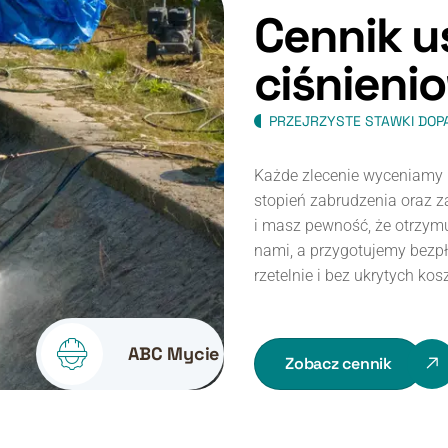
C
e
n
n
i
k
u
c
i
ś
n
i
e
n
i
o
PRZEJRZYSTE STAWKI DOP
Każde zlecenie wyceniamy i
stopień zabrudzenia oraz za
i masz pewność, że otrzymu
nami, a przygotujemy bezp
rzetelnie i bez ukrytych kos
ABC Mycie
Zobacz cennik