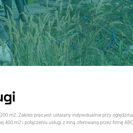
ugi
200 m2. Zakres prac jest ustalany indywidualnie przy oględzin
 400 m2 i połączeniu usługi z inną oferowaną przez firmę ABC M