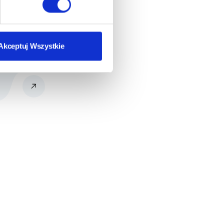
ę
go
Akceptuj Wszystkie
mi.