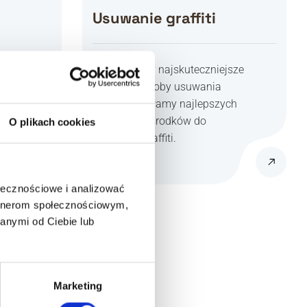
Usuwanie graffiti
Zapewniamy najskuteczniejsze
i trwałe sposoby usuwania
o
graffiti. Używamy najlepszych
jakościowo środków do
O plikach cookies
ury
usuwania graffiti.
ołecznościowe i analizować
artnerom społecznościowym,
anymi od Ciebie lub
i
Marketing