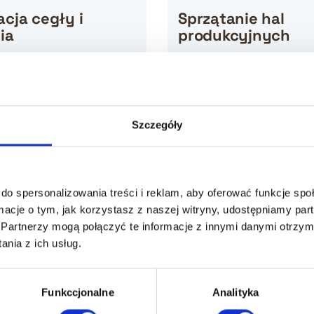
cja cegły i
Sprzątanie hal
ia
produkcyjnych
usługi renowacji
Regularne sprzątanie hal
iennych i
produkcyjnych jest nie tylk
we renowacje
koniecznością, ale również
Szczegóły
 cegły, która z biegiem
elementem budowania kult
ła swoje walory
bezpieczeństwa i jakości w
.
miejscu pracy.
do spersonalizowania treści i reklam, aby oferować funkcje sp
ormacje o tym, jak korzystasz z naszej witryny, udostępniamy p
Partnerzy mogą połączyć te informacje z innymi danymi otrzym
nia z ich usług.
nie wałkiem
Malowanie elewacj
Funkccjonalne
Analityka