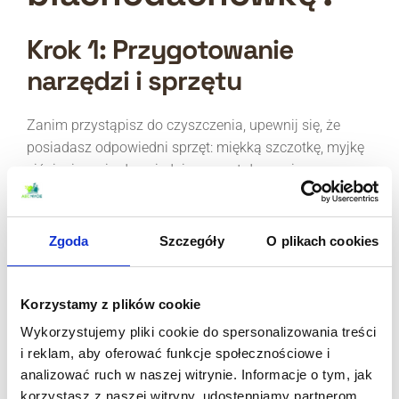
Krok 1: Przygotowanie
narzędzi i sprzętu
Zanim przystąpisz do czyszczenia, upewnij się, że
posiadasz odpowiedni sprzęt: miękką szczotkę, myjkę
ciśnieniową i odpowiedni preparat do mycia
blachodachówki. Zwróć uwagę na zalecenia dotyczące
ciśnienia wody, aby nie uszkodzić powierzchni dachu.
Zgoda
Szczegóły
O plikach cookies
Krok 2: Proces czyszczenia
Korzystamy z plików cookie
Zaleca się czyszczenie w chłodny, suchy dzień, co
umożliwia równomierne działanie preparatów i
Wykorzystujemy pliki cookie do spersonalizowania treści
minimalizuje ryzyko szybkiego wysychania. Zacznij od
i reklam, aby oferować funkcje społecznościowe i
delikatnego spłukania dachu wodą, aby usunąć luźne
analizować ruch w naszej witrynie. Informacje o tym, jak
osady. Następnie zastosuj wybrany preparat zgodnie z
korzystasz z naszej witryny, udostępniamy partnerom