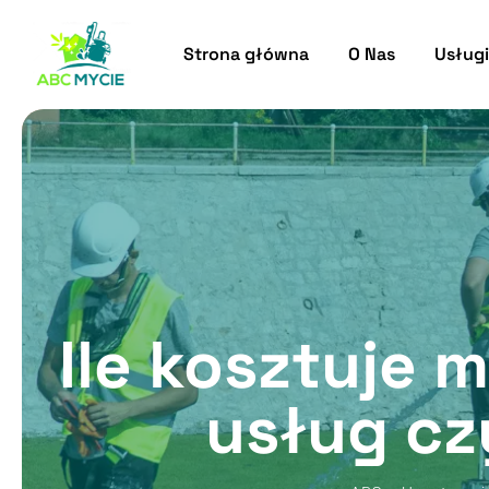
Skip
to
Strona główna
O Nas
Usługi
content
Ile kosztuje 
usług cz