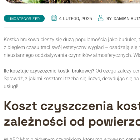
4 LUTEGO, 2025
BY
DAMIAN RUT
UNCATEGORIZED
Kostka brukowa cieszy się dużą popularnością jako budulec, z k
z biegiem czasu traci swój estetyczny wygląd – osadzają się 
nieustannego oddziaływania czynników atmosferycznych. Właśn
Ile kosztuje czyszczenie kostki brukowej?
Od czego zależy ce
Sprawdź, z jakimi kosztami trzeba się liczyć, decydując się na
usługi!
Koszt czyszczenia kos
zależności od powierz
W ABC Mycie głównym czynnikiem, który ma wpływ na
cenę m