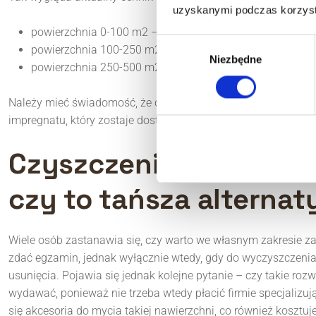
uzyskanymi podczas korzysta
powierzchnia 0-100 m2 – koszt 4-7 zł/m2,
Wybór
powierzchnia 100-250 m2 – koszt 3-6 zł/m2,
Niezbędne
zgody
powierzchnia 250-500 m2 – koszt 3-5 zł/m2.
Należy mieć świadomość, że do ceny impregnacji kostki bruko
impregnatu, który zostaje dostosowany do zapotrzebowania d
Czyszczenie kostki br
czy to tańsza alterna
Wiele osób zastanawia się, czy warto we własnym zakresie 
zdać egzamin, jednak wyłącznie wtedy, gdy do wyczyszczenia 
usunięcia. Pojawia się jednak kolejne pytanie – czy takie roz
wydawać, ponieważ nie trzeba wtedy płacić firmie specjalizuj
się akcesoria do mycia takiej nawierzchni, co również kosztu