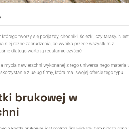
A
tórego tworzy się podjazdy, chodniki, ścieżki, czy tarasy. Niest
na niej różne zabrudzenia, co wynika przede wszystkim z
ie dlatego warto ją regularnie czyścić.
na mycia nawierzchni wykonanej z tego uniwersalnego materiał
 skorzystanie z usług firmy, która ma swojej ofercie tego typu
tki brukowej w
chni
ycia kostki brukowej
, jest metraż (im większy, tym niższa cena