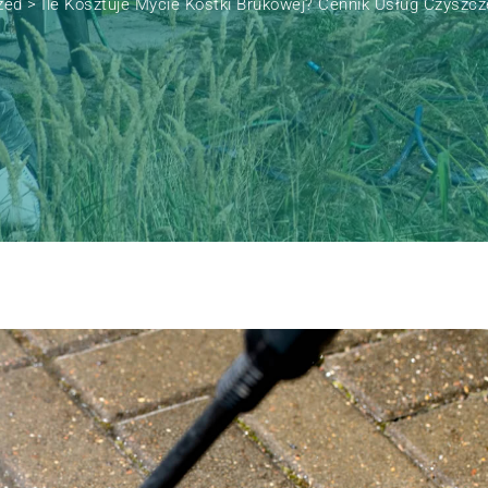
zed
>
Ile Kosztuje Mycie Kostki Brukowej? Cennik Usług Czyszc