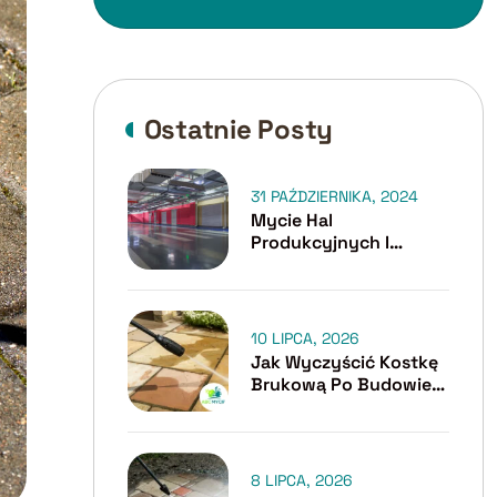
Ostatnie Posty
31 PAŹDZIERNIKA, 2024
Mycie Hal
Produkcyjnych I
Garaży Podziemnych
Cennik – Na Co Zwrócić
Uwagę?
10 LIPCA, 2026
Jak Wyczyścić Kostkę
Brukową Po Budowie
Lub Remoncie?
8 LIPCA, 2026