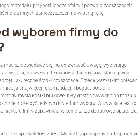
ego materiału, przynosi lepsze efekty i pozwala zaoszczędzić
iści oraz innych zanieczyszczeń na własną rękę.
ed wyborem firmy do
?
az musisz dowiedzieć się, na co zwracać uwagę, wybierając
zdecydować się na wykwalifikowanych fachowców, stosujących
rzęt i skuteczne środki czyszczące. Przede wszystkim poleca
 mieć jak najwięcej rekomendacji i bogate portfolio
e metody
mycia kostki brukowej
były dostosowywane do rodzaju
szt nie może być jedynym kryterium wyboru. Oczywiście jest to
aż niektóre firmy zapewniają w cenie także dodatkowe opcje. Lic
one przez specjalistów z ABC Mycie! Dysponujemy profesjonaln