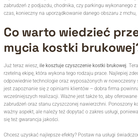
zabrudzeń z podjazdu, chodnika, czy parkingu wykonanego z t
czas, konieczny na uporządkowanie danego obszaru z mchu, l
Co warto wiedzieć prz
mycia kostki brukowej
Już teraz wiesz,
ile kosztuje czyszczenie kostki brukowej
. Ter
rzetelną ekipę, która wykona tego rodzaju prace. Najlepiej 
odpowiednie technologie oraz wyposażonych w nowoczesny sp
jest zapoznanie się z opiniami klientów – dobra firma powinna
wcześniejszych realizacji. Ważne jest także to, aby oferowan
zabrudzeń oraz stanu czyszczonej nawierzchni. Ponoszony ko
ważny aspekt, ale należy też dopytać o zakres usługi, poniew
się też gwarancja jakości.
Chcesz uzyskać najlepsze efekty? Postaw na usługi świadcz