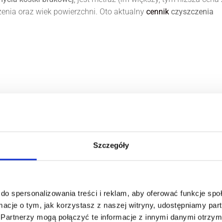
zenia oraz wiek powierzchni. Oto aktualny
cennik
czyszczenia
ązane z czyszczeniem
Szczegóły
wnież impregnację takiej nawierzchni. Dlaczego jest to polecan
ną przestrzeń, ale również zabezpieczyć kostkę brukową przed
do spersonalizowania treści i reklam, aby oferować funkcje sp
wody lub ścieraniem.
ormacje o tym, jak korzystasz z naszej witryny, udostępniamy p
Partnerzy mogą połączyć te informacje z innymi danymi otrzym