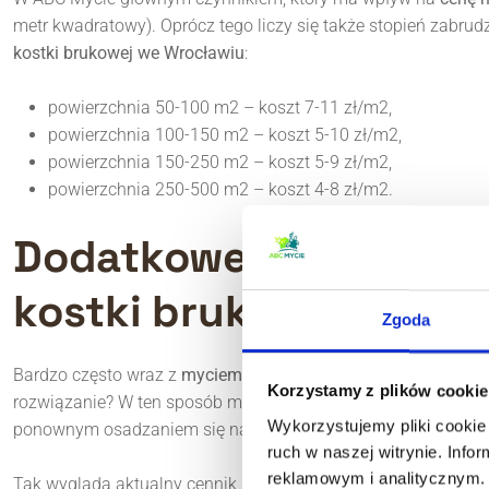
metr kwadratowy). Oprócz tego liczy się także stopień zabrud
kostki brukowej we Wrocławiu
:
powierzchnia 50-100 m2 – koszt 7-11 zł/m2,
powierzchnia 100-150 m2 – koszt 5-10 zł/m2,
powierzchnia 150-250 m2 – koszt 5-9 zł/m2,
powierzchnia 250-500 m2 – koszt 4-8 zł/m2.
Dodatkowe usługi zwi
kostki brukowej
Zgoda
Bardzo często wraz z
myciem kostki brukowej
wykonuje się ró
Korzystamy z plików cookie
rozwiązanie? W ten sposób można nie tylko wyczyścić konkret
Wykorzystujemy pliki cookie 
ponownym osadzaniem się na niej zabrudzeń, wchłanianiem 
ruch w naszej witrynie. Inf
reklamowym i analitycznym. 
Tak wygląda aktualny cennik impregnacji bruku w ABC Mycie: