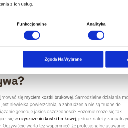
nia z ich usług.
Funkccjonalne
Analityka
wej (wyliczanej na podstawie metrażu), trzeba doliczyć koszt
anej powierzchni.
Zgoda Na Wybrane
ukowej samodzielnie –
tywa?
zajmować się
myciem kostki brukowej
. Samodzielne działania m
jest niewielka powierzchnia, a zabrudzenia nie są trudne do
wiązanie generuje jakieś oszczędności? Pozornie może się tak
ącej się w
czyszczeniu kostki brukowej
, jednak należy zaopatrzy
je. Oczywiście warto też wspomnieć, że profesjonalne usuwanie