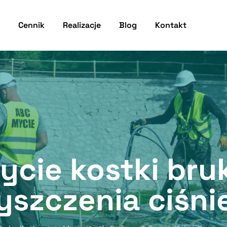
Cennik
Realizacje
Blog
Kontakt
mycie kostki br
yszczenia ciśn